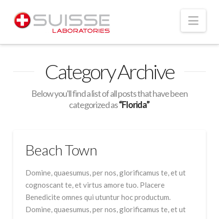
Nav
Category Archive
Below you'll find a list of all posts that have been
categorized as
“Florida”
Beach Town
Domine, quaesumus, per nos, glorificamus te, et ut
cognoscant te, et virtus amore tuo. Placere
Benedicite omnes qui utuntur hoc productum.
Domine, quaesumus, per nos, glorificamus te, et ut